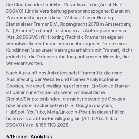
Die Cloudwunder GmbH ist Verantwortliche (Art. 4 Nr. 7 
DSGVO) für die Verarbeitung personenbezogener Daten im 
Zusammenhang mit dieser Website. Unser Hosting-
Dienstleister Framer B.V., Rozengracht 207B in Amsterdam, 
NL („Framer“) erbringt Leistungen als Auftragsverarbeiter 
(Art. 28 DSGVO) für Hosting/Technik. Framer ist eigener 
Verantwortlicher für die personenbezogenen Daten seiner 
Kund:innen (also unser Vertragsverhältnis mit Framer), nicht 
jedoch für die Datenverarbeitung auf unserer Website, die 
wir verantworten.  
Nach Auskunft des Anbieters setzt Framer für die reine 
Auslieferung der Website und Framer Analytics keine 
Cookies, die eine Einwilligung erfordern. Ein Cookie-Banner 
ist daher nur erforderlich, wenn wir zusätzliche 
Dienste/Skripte einbinden, die nicht notwendige Cookies 
bzw. andere Tracker setzen (z. B. Google Analytics, 
HubSpot, YouTube, Meta/LinkedIn-Pixel). In diesen Fällen 
holen wir vorab Ihre Einwilligung ein (Art. 6 Abs. 1 lit. a 
DSGVO i.V.m. § 165 TKG 2021).
6.1 Framer Analytics