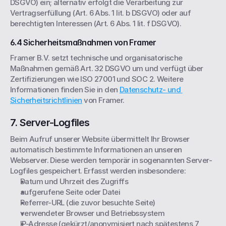
DSGVO) ein; alternativ erfolgt die Verarbeitung zur 
Vertragserfüllung (Art. 6 Abs. 1 lit. b DSGVO) oder auf 
berechtigten Interessen (Art. 6 Abs. 1 lit. f DSGVO).
6.4 Sicherheitsmaßnahmen von Framer
Framer B.V. setzt technische und organisatorische 
Maßnahmen gemäß Art. 32 DSGVO um und verfügt über 
Zertifizierungen wie ISO 27001 und SOC 2. Weitere 
Informationen finden Sie in den 
Datenschutz- und 
Sicherheitsrichtlinien
 von Framer.
7. Server-Logfiles
Beim Aufruf unserer Website übermittelt Ihr Browser 
automatisch bestimmte Informationen an unseren 
Webserver. Diese werden temporär in sogenannten Server-
Logfiles gespeichert. Erfasst werden insbesondere:
Datum und Uhrzeit des Zugriffs
aufgerufene Seite oder Datei
Referrer-URL (die zuvor besuchte Seite)
verwendeter Browser und Betriebssystem
IP-Adresse (gekürzt/anonymisiert nach spätestens 7 