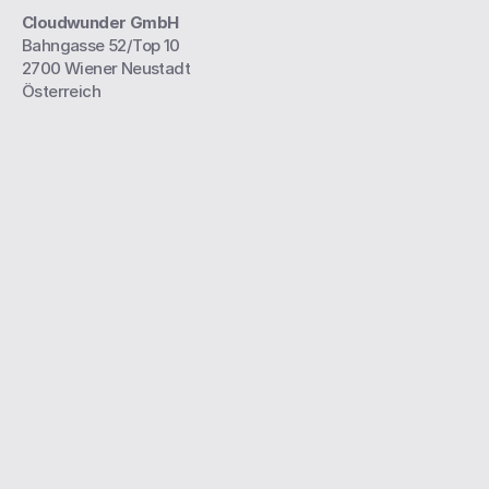
Cloudwunder GmbH
Bahngasse 52/Top 10
2700 Wiener Neustadt
Österreich
Kontaktiere uns 
— Erzähl uns 
von deinem 
Projekt